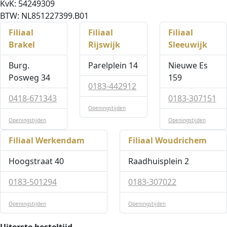
KvK: 54249309
BTW: NL851227399.B01
Filiaal
Filiaal
Filiaal
Brakel
Rijswijk
Sleeuwijk
Burg.
Parelplein 14
Nieuwe Es
Posweg 34
159
0183-442912
0418-671343
0183-307151
Openingstijden
Openingstijden
Openingstijden
Filiaal Werkendam
Filiaal Woudrichem
Hoogstraat 40
Raadhuisplein 2
0183-501294
0183-307022
Openingstijden
Openingstijden
Uiterste besteltijd