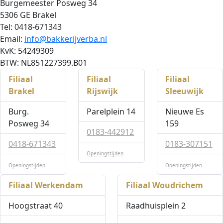
Burgemeester Posweg 34
5306 GE Brakel
Tel: 0418-671343
Email:
info@bakkerijverba.nl
KvK: 54249309
BTW: NL851227399.B01
Filiaal
Filiaal
Filiaal
Brakel
Rijswijk
Sleeuwijk
Burg.
Parelplein 14
Nieuwe Es
Posweg 34
159
0183-442912
0418-671343
0183-307151
Openingstijden
Openingstijden
Openingstijden
Filiaal Werkendam
Filiaal Woudrichem
Hoogstraat 40
Raadhuisplein 2