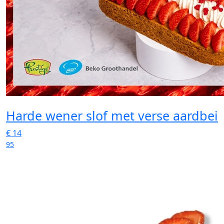
Harde wener slof met verse aardbei
€
14
95