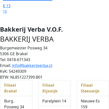
€
13
15
Bakkerij Verba V.O.F.
BAKKERIJ VERBA
Burgemeester Posweg 34
5306 GE Brakel
Tel: 0418-671343
Email:
info@bakkerijverba.nl
KvK: 54249309
BTW: NL851227399.B01
Filiaal
Filiaal
Filiaal
Brakel
Rijswijk
Sleeuwijk
Burg.
Parelplein 14
Nieuwe Es
Posweg 34
159