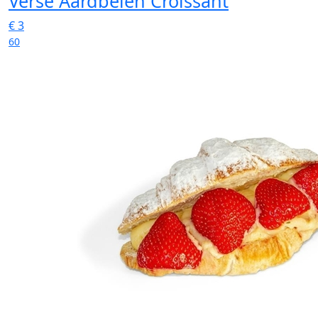
Verse Aardbeien Croissant
€
3
60