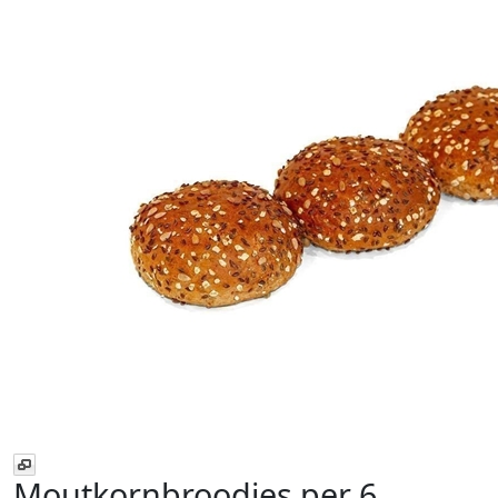
Moutkornbroodjes
per 6