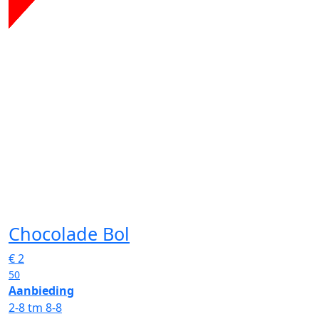
Chocolade Bol
€
2
50
Aanbieding
2-8 tm 8-8