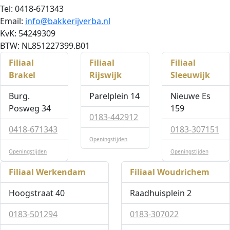
Tel: 0418-671343
Email:
info@bakkerijverba.nl
KvK: 54249309
BTW: NL851227399.B01
Filiaal
Filiaal
Filiaal
Brakel
Rijswijk
Sleeuwijk
Burg.
Parelplein 14
Nieuwe Es
Posweg 34
159
0183-442912
0418-671343
0183-307151
Openingstijden
Openingstijden
Openingstijden
Filiaal Werkendam
Filiaal Woudrichem
Hoogstraat 40
Raadhuisplein 2
0183-501294
0183-307022