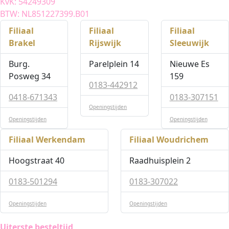
KvK: 54249309
BTW: NL851227399.B01
Filiaal
Filiaal
Filiaal
Brakel
Rijswijk
Sleeuwijk
Burg.
Parelplein 14
Nieuwe Es
Posweg 34
159
0183-442912
0418-671343
0183-307151
Openingstijden
Openingstijden
Openingstijden
Filiaal Werkendam
Filiaal Woudrichem
Hoogstraat 40
Raadhuisplein 2
0183-501294
0183-307022
Openingstijden
Openingstijden
Uiterste besteltijd